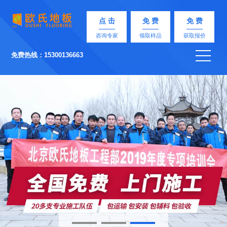
点 击
免 费
免 费
咨询专家
领取样品
获取报价
免费热线：15300136663