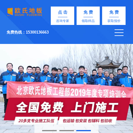
点 击
免 费
免 费
咨询专家
领取样品
获取报价
免费热线：15300136663