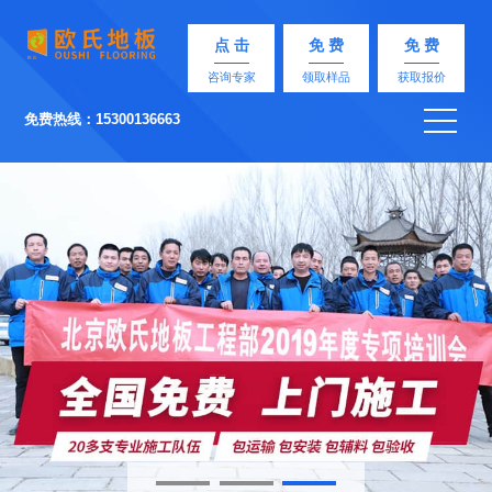
点 击
免 费
免 费
咨询专家
领取样品
获取报价
免费热线：15300136663