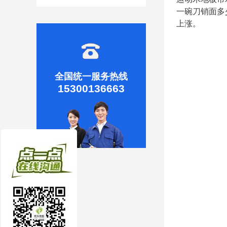
一碗刀销面多
上涨。
全国统一服务热线
15300136663