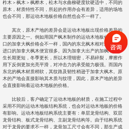
柞木＞枫木＞枫桦木，松木与水曲柳硬度软硬适中，不同的
原木，材质特性不同，所起的作用亦会有差异，适用的场地
也会不同，那运动木地板价格自然也会不一样了。
其次，原木产地的差异会是运动木地板出现价格差异的
主要原因之一。例如用国产枫木制作的运动木地板价格和进
口的加拿大枫价格会不一样，国内的东北枫木相对来说，较
进口的加拿大枫木便宜很多。因为加拿大出产的加枫，由于
生长期更短，冬季更长，所以木理细密，不易碎裂，摩擦作
用下反倒更加光亮平滑，对冲击力的承受能力极强。而国内
东北的枫木材质稍软，其纹路及韧性稍逊于加拿大枫木。原
木的产地会直接影响其木质与纹理，因此，原木产地的差异
会直接影响着运动木地板的价格。
比较后，客户确定了运动木地板的材质，在施工过程中
采用不同的运动木地板结构系统，也会对运动木地板的价格
有影响。运动木地板结构系统主要有：单层龙骨结构、双层
龙骨结构、板式龙骨结构、主副龙骨结构等。由于结构系统
对于龙骨的要求不一样，龙骨加工尺寸会有不同，那生产成