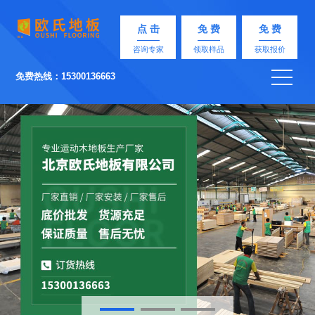
点 击
免 费
免 费
咨询专家
领取样品
获取报价
免费热线：15300136663