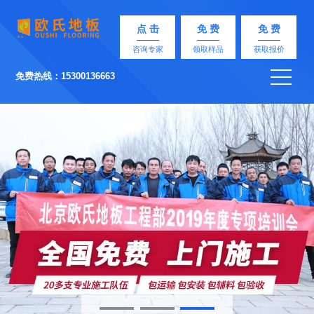
点 击
免 费
免 费
咨询专家
领取样品
获取报价
免费热线：15300136663